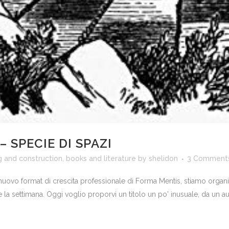
 SPECIE DI SPAZI
g and construction
,
books and literature
by
shelidon
3 Comment
l nuovo format di crescita professionale di Forma Mentis, stiamo organi
iare la settimana. Oggi voglio proporvi un titolo un po' inusuale, da u