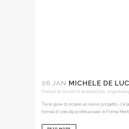
06 JAN
MICHELE DE LUC
Posted at 00:00h
in
architecture, engineerin
Tra le gioie di iniziare un nuovo progetto, c'è 
format di crescita professionale di Forma Mentis
READ MORE