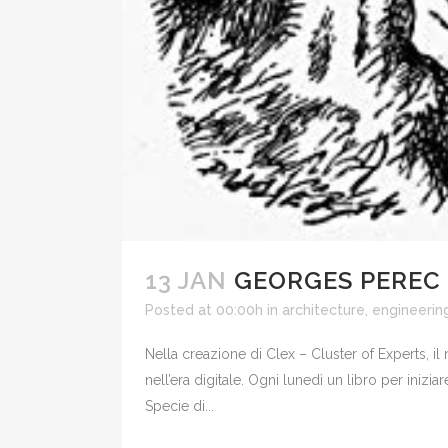
13 JAN
GEORGES PEREC –
Posted at 00:00h
in
architecture, engineerin
Nella creazione di Clex – Cluster of Experts, i
nell’era digitale. Ogni lunedì un libro per iniz
Specie di...