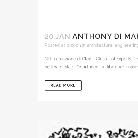
20 JAN
ANTHONY DI MAR
Posted at 00:00h
in
architecture, engineerin
Nella creazione di Clex – Cluster of Experts, i
nell’era digitale. Ogni lunedì un libro per inizi
READ MORE