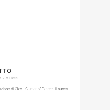
ETTO
s
0
Likes
azione di Clex - Cluster of Experts, il nuovo