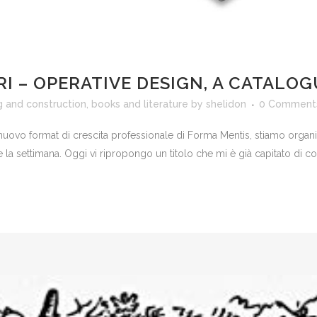
I – OPERATIVE DESIGN, A CATALOG
g and construction
,
books and literature
by
shelidon
0 Comment
l nuovo format di crescita professionale di Forma Mentis, stiamo organi
are la settimana. Oggi vi ripropongo un titolo che mi è già capitato di co