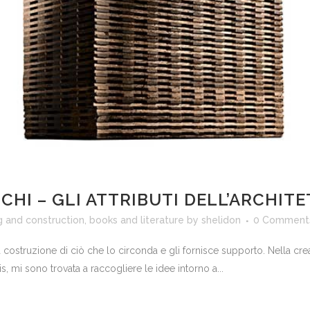
CHI – GLI ATTRIBUTI DELL’ARCHIT
g and construction
,
books and literature
by
shelidon
0 Comment
la costruzione di ciò che lo circonda e gli fornisce supporto. Nella cre
, mi sono trovata a raccogliere le idee intorno a...