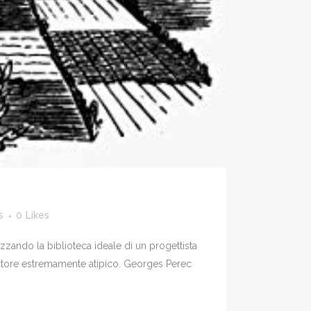
s
0
Likes
zzando la biblioteca ideale di un progettista
n autore estremamente atipico. Georges Perec