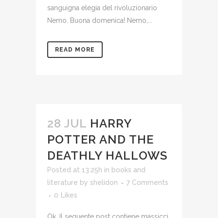
sanguigna elegia del rivoluzionario
Nemo. Buona domenica! Nemo,...
READ MORE
28 JUL
HARRY
POTTER AND THE
DEATHLY HALLOWS
Posted at 13:25h
in
books and
literature
by
shelidon
7 Comments
0
Likes
Ok. Il seguente post contiene massicci