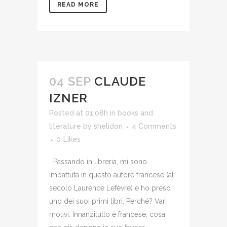
READ MORE
04 SEP
CLAUDE
IZNER
Posted at 01:08h
in
books and
literature
by
shelidon
4 Comments
0
Likes
Passando in libreria, mi sono
imbattuta in questo autore francese (al
secolo Laurence Lefèvre) e ho preso
uno dei suoi primi libri. Perché? Vari
motivi. Innanzitutto è francese, cosa