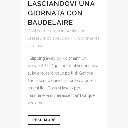
LASCIANDOVI UNA
GIORNATA CON
BAUDELAIRE
Posted at 10:15h
in
books and
literature
by
shelidon
4 Comments
0
Likes
. Slipping away by ~kiismann on
deviantART. Oggi, per motivi connessi
al lavoro, sarò dalle parti di Genova
fino a sera e quindi assente da questi
ameni lidi. Cosa vi lascio per
intrattenervi in mia assenza? Dunque,
vediamo...
READ MORE