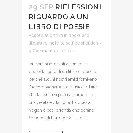
29 SEP
RIFLESSIONI
RIGUARDO A UN
LIBRO DI POESIE
Posted at 09:37h
in
books and
literature
,
note to self
by
shelidon
4 Comments
0
Likes
Ieri sera siamo stati a sentire la
presentazione di un libro di poesie,
perché alcuni nostri amici fornivano
l'accompagnamento musicale. Direi
che la serata si può riassumere con
una celebre citazione. La poesia
Vogon è così orrenda che perfino i
Sarkopsi di Burphon XII, la cui...