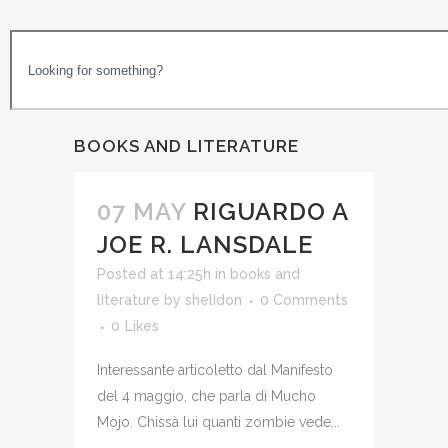
BOOKS AND LITERATURE
07 MAY
RIGUARDO A
JOE R. LANSDALE
Posted at 14:25h
in
books and
literature
by
shelidon
0 Comments
0
Likes
Interessante articoletto dal Manifesto
del 4 maggio, che parla di Mucho
Mojo. Chissà lui quanti zombie vede...