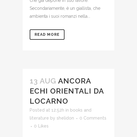
che già depone in suo favore.
Secondariamente, è un giallista, che
ambienta i suoi romanzi nella...
READ MORE
13 AUG
ANCORA
ECHI ORIENTALI DA
LOCARNO
Posted at 12:52h
in
books and
literature
by
shelidon
0 Comments
0
Likes