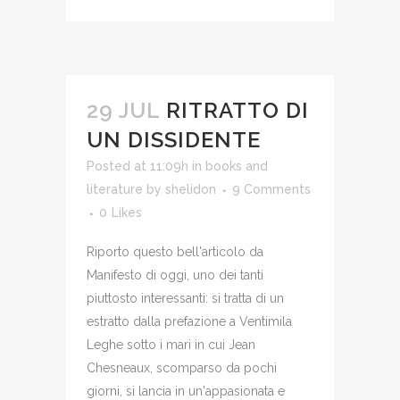
29 JUL
RITRATTO DI
UN DISSIDENTE
Posted at 11:09h
in
books and
literature
by
shelidon
9 Comments
0
Likes
Riporto questo bell'articolo da
Manifesto di oggi, uno dei tanti
piuttosto interessanti: si tratta di un
estratto dalla prefazione a Ventimila
Leghe sotto i mari in cui Jean
Chesneaux, scomparso da pochi
giorni, si lancia in un'appasionata e