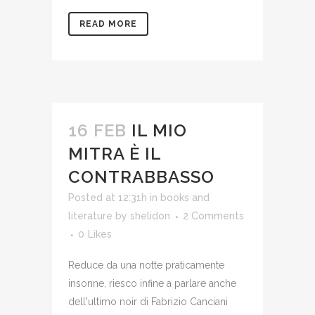
READ MORE
16 FEB
IL MIO
MITRA È IL
CONTRABBASSO
Posted at 12:31h
in
books and
literature
by
shelidon
2 Comments
0
Likes
Reduce da una notte praticamente
insonne, riesco infine a parlare anche
dell'ultimo noir di Fabrizio Canciani