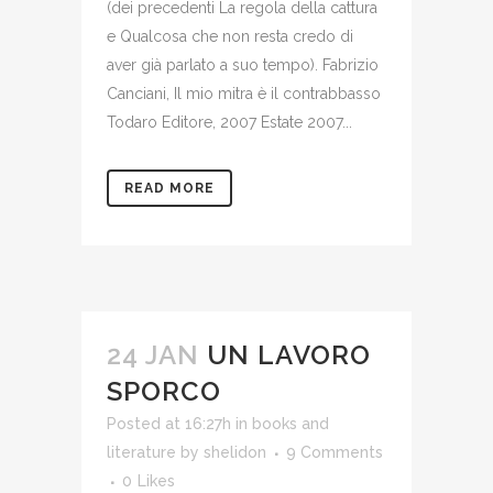
(dei precedenti La regola della cattura
e Qualcosa che non resta credo di
aver già parlato a suo tempo). Fabrizio
Canciani, Il mio mitra è il contrabbasso
Todaro Editore, 2007 Estate 2007...
READ MORE
24 JAN
UN LAVORO
SPORCO
Posted at 16:27h
in
books and
literature
by
shelidon
9 Comments
0
Likes