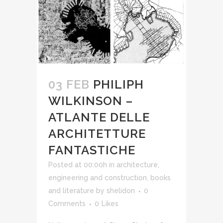
03 FEB
PHILIPH
WILKINSON –
ATLANTE DELLE
ARCHITETTURE
FANTASTICHE
Posted at 00:00h
in
architecture,
engineering and construction
,
books
and literature
by
shelidon
0
Comments
0
Likes