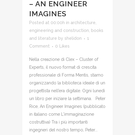
– AN ENGINEER
IMAGINES
Posted at 00:00h
in
architecture,
engineering and construction
,
books
and literature
by
shelidon
1
Comment
0
Likes
Nella creazione di Clex – Cluster of
Experts, il nuovo format di crescita
professionale di Forma Mentis, stiamo
organizzando la biblioteca ideale di un
progettista nell’era digitale. Ogni lunedì
un libro per iniziare la settimana. Peter
Rice, An Engineer Imagines (pubblicato
in italiano come L'immaginazione
costruttiva) Tra i più importanti
ingegneri del nostro tempo, Peter...