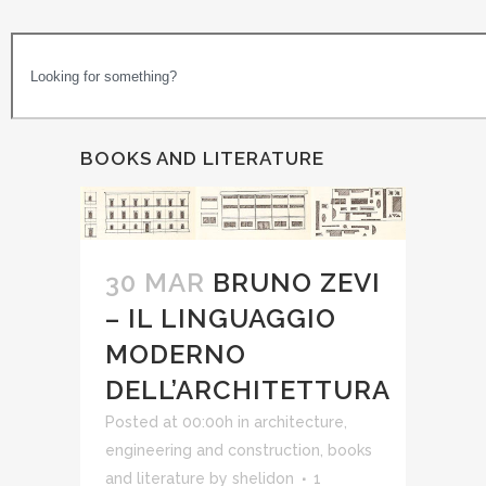
BOOKS AND LITERATURE
30 MAR
BRUNO ZEVI
– IL LINGUAGGIO
MODERNO
DELL’ARCHITETTURA
Posted at 00:00h
in
architecture,
engineering and construction
,
books
and literature
by
shelidon
1