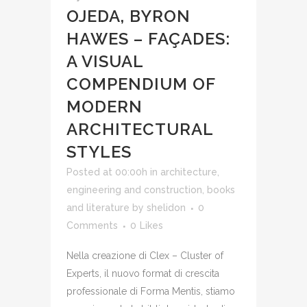
OJEDA, BYRON
HAWES – FAÇADES:
A VISUAL
COMPENDIUM OF
MODERN
ARCHITECTURAL
STYLES
Posted at 00:00h
in
architecture,
engineering and construction
,
books
and literature
by
shelidon
0
Comments
0
Likes
Nella creazione di Clex – Cluster of
Experts, il nuovo format di crescita
professionale di Forma Mentis, stiamo