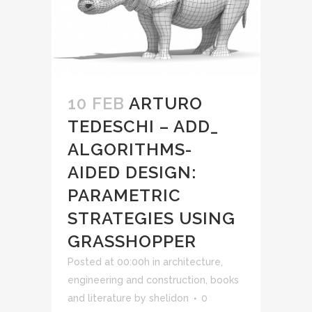
10 FEB
ARTURO
TEDESCHI – ADD_
ALGORITHMS-
AIDED DESIGN:
PARAMETRIC
STRATEGIES USING
GRASSHOPPER
Posted at 00:00h
in
architecture,
engineering and construction
,
books
and literature
by
shelidon
0