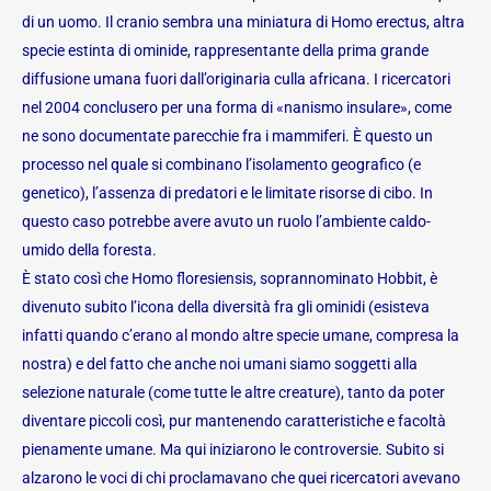
di un uomo. Il cranio sembra una miniatura di Homo erectus, altra
specie estinta di ominide, rappresentante della prima grande
diffusione umana fuori dall’originaria culla africana. I ricercatori
nel 2004 conclusero per una forma di «nanismo insulare», come
ne sono documentate parecchie fra i mammiferi. È questo un
processo nel quale si combinano l’isolamento geografico (e
genetico), l’assenza di predatori e le limitate risorse di cibo. In
questo caso potrebbe avere avuto un ruolo l’ambiente caldo-
umido della foresta.
È stato così che Homo floresiensis, soprannominato Hobbit, è
divenuto subito l’icona della diversità fra gli ominidi (esisteva
infatti quando c’erano al mondo altre specie umane, compresa la
nostra) e del fatto che anche noi umani siamo soggetti alla
selezione naturale (come tutte le altre creature), tanto da poter
diventare piccoli così, pur mantenendo caratteristiche e facoltà
pienamente umane. Ma qui iniziarono le controversie. Subito si
alzarono le voci di chi proclamavano che quei ricercatori avevano