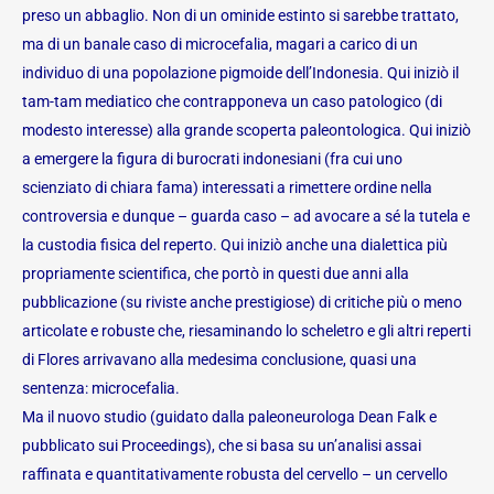
preso un abbaglio. Non di un ominide estinto si sarebbe trattato,
ma di un banale caso di microcefalia, magari a carico di un
individuo di una popolazione pigmoide dell’Indonesia. Qui iniziò il
tam-tam mediatico che contrapponeva un caso patologico (di
modesto interesse) alla grande scoperta paleontologica. Qui iniziò
a emergere la figura di burocrati indonesiani (fra cui uno
scienziato di chiara fama) interessati a rimettere ordine nella
controversia e dunque – guarda caso – ad avocare a sé la tutela e
la custodia fisica del reperto. Qui iniziò anche una dialettica più
propriamente scientifica, che portò in questi due anni alla
pubblicazione (su riviste anche prestigiose) di critiche più o meno
articolate e robuste che, riesaminando lo scheletro e gli altri reperti
di Flores arrivavano alla medesima conclusione, quasi una
sentenza: microcefalia.
Ma il nuovo studio (guidato dalla paleoneurologa Dean Falk e
pubblicato sui Proceedings), che si basa su un’analisi assai
raffinata e quantitativamente robusta del cervello – un cervello