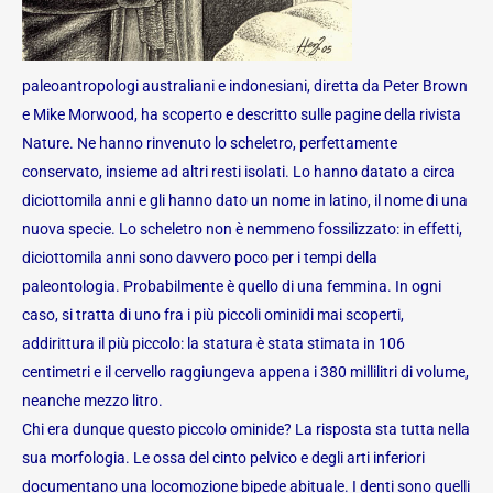
paleoantropologi australiani e indonesiani, diretta da Peter Brown
e Mike Morwood, ha scoperto e descritto sulle pagine della rivista
Nature. Ne hanno rinvenuto lo scheletro, perfettamente
conservato, insieme ad altri resti isolati. Lo hanno datato a circa
diciottomila anni e gli hanno dato un nome in latino, il nome di una
nuova specie. Lo scheletro non è nemmeno fossilizzato: in effetti,
diciottomila anni sono davvero poco per i tempi della
paleontologia. Probabilmente è quello di una femmina. In ogni
caso, si tratta di uno fra i più piccoli ominidi mai scoperti,
addirittura il più piccolo: la statura è stata stimata in 106
centimetri e il cervello raggiungeva appena i 380 millilitri di volume,
neanche mezzo litro.
Chi era dunque questo piccolo ominide? La risposta sta tutta nella
sua morfologia. Le ossa del cinto pelvico e degli arti inferiori
documentano una locomozione bipede abituale. I denti sono quelli