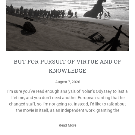
BUT FOR PURSUIT OF VIRTUE AND OF
KNOWLEDGE
August 7, 2026
I’m sure you’ve read enough analysis of Nolan’s Odyssey to last a
lifetime, and you don’t need another European ranting that he
changed stuff, so I’m not going to. Instead, I’d like to talk about
the movie in itself, as an independent work, granting the
Read More