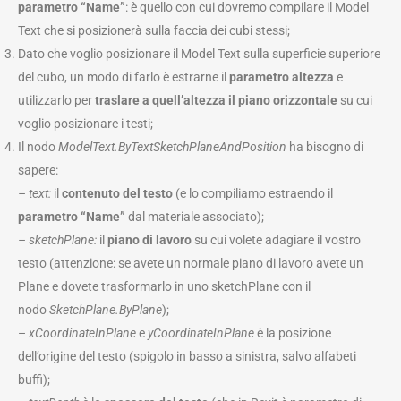
parametro “Name”
: è quello con cui dovremo compilare il Model
Text che si posizionerà sulla faccia dei cubi stessi;
Dato che voglio posizionare il Model Text sulla superficie superiore
del cubo, un modo di farlo è estrarne il
parametro altezza
e
utilizzarlo per
traslare a quell’altezza il piano orizzontale
su cui
voglio posizionare i testi;
Il nodo
ModelText.ByTextSketchPlaneAndPosition
ha bisogno di
sapere:
– text:
il
contenuto del testo
(e lo compiliamo estraendo il
parametro “Name”
dal materiale associato);
– sketchPlane:
il
piano di lavoro
su cui volete adagiare il vostro
testo (attenzione: se avete un normale piano di lavoro avete un
Plane e dovete trasformarlo in uno sketchPlane con il
nodo
SketchPlane.ByPlane
);
–
xCoordinateInPlane
e
yCoordinateInPlane
è la posizione
dell’origine del testo (spigolo in basso a sinistra, salvo alfabeti
buffi);