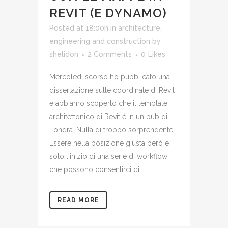
REVIT (E DYNAMO)
Posted at 18:00h
in
architecture,
engineering and construction
by
shelidon
2 Comments
0
Likes
Mercoledì scorso ho pubblicato una
dissertazione sulle coordinate di Revit
e abbiamo scoperto che il template
architettonico di Revit è in un pub di
Londra. Nulla di troppo sorprendente.
Essere nella posizione giusta però è
solo l'inizio di una serie di workflow
che possono consentirci di...
READ MORE