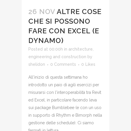
26 NOV
ALTRE COSE
CHE SI POSSONO
FARE CON EXCEL (E
DYNAMO)
Posted at 00:00h
in
architecture,
engineering and construction
by
shelidon
0 Comments
0
Likes
All'inizio di questa settimana ho
introdotto un paio di agili esercizi per
misurarsi con l'interoperabilità tra Revit
ed Excel, in particolare facendo leva
sui package Bumblebee (e con un uso
in supporto di Rhythm e Bimorph nella
gestione delle schedule). Ci siamo
fermati in lettura,...