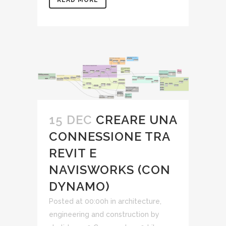
READ MORE
15 DEC
CREARE UNA
CONNESSIONE TRA
REVIT E
NAVISWORKS (CON
DYNAMO)
Posted at 00:00h
in
architecture,
engineering and construction
by