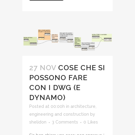
27 NOV
COSE CHE SI
POSSONO FARE
CON I DWG (E
DYNAMO)
Posted at 00:00h
in
architecture,
engineering and construction
by
shelidon
3 Comments
0
Likes