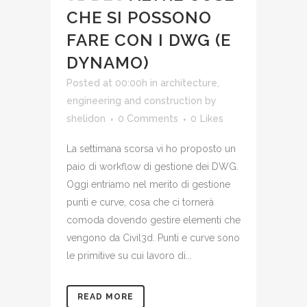
CHE SI POSSONO
FARE CON I DWG (E
DYNAMO)
Posted at 00:00h
in
architecture,
engineering and construction
by
shelidon
0 Comments
0
Likes
La settimana scorsa vi ho proposto un
paio di workflow di gestione dei DWG.
Oggi entriamo nel merito di gestione
punti e curve, cosa che ci tornerà
comoda dovendo gestire elementi che
vengono da Civil3d. Punti e curve sono
le primitive su cui lavoro di...
READ MORE