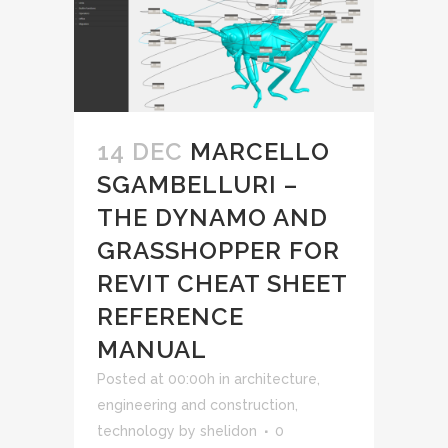
14 DEC
MARCELLO
SGAMBELLURI –
THE DYNAMO AND
GRASSHOPPER FOR
REVIT CHEAT SHEET
REFERENCE
MANUAL
Posted at 00:00h
in
architecture,
engineering and construction
,
technology
by
shelidon
0