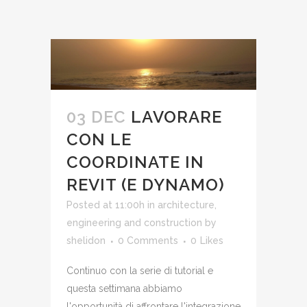
03 DEC
LAVORARE
CON LE
COORDINATE IN
REVIT (E DYNAMO)
Posted at 11:00h
in
architecture,
engineering and construction
by
shelidon
0 Comments
0
Likes
Continuo con la serie di tutorial e
questa settimana abbiamo
l'opportunità di affrontare l'integrazione