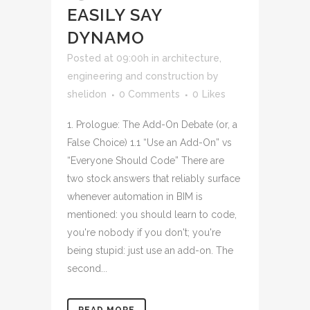
EASILY SAY
DYNAMO
Posted at 09:00h
in
architecture,
engineering and construction
by
shelidon
0 Comments
0
Likes
1. Prologue: The Add-On Debate (or, a
False Choice) 1.1 “Use an Add-On” vs
“Everyone Should Code” There are
two stock answers that reliably surface
whenever automation in BIM is
mentioned: you should learn to code,
you're nobody if you don't; you're
being stupid: just use an add-on. The
second...