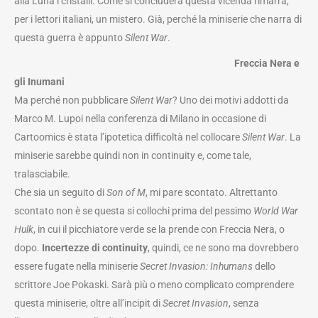
alla Luna i cristalli. Come si concluderà questa vicenda rimarrà,
per i lettori italiani, un mistero. Già, perché la miniserie che narra di
questa guerra è appunto
Silent War
.
Freccia Nera e
gli Inumani
Ma perché non pubblicare
Silent War
? Uno dei motivi addotti da
Marco M. Lupoi nella conferenza di Milano in occasione di
Cartoomics è stata l’ipotetica difficoltà nel collocare
Silent War
. La
miniserie sarebbe quindi non in continuity e, come tale,
tralasciabile.
Che sia un seguito di
Son of M
, mi pare scontato. Altrettanto
scontato non è se questa si collochi prima del pessimo
World War
Hulk
, in cui il picchiatore verde se la prende con Freccia Nera, o
dopo.
Incertezze di continuity
, quindi, ce ne sono ma dovrebbero
essere fugate nella miniserie
Secret Invasion: Inhumans
dello
scrittore Joe Pokaski. Sarà più o meno complicato comprendere
questa miniserie, oltre all’incipit di
Secret Invasion
, senza