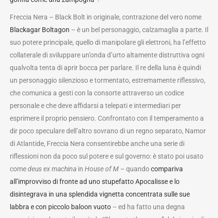
Freccia Nera – Black Bolt in originale, contrazione del vero nome
Blackagar Boltagon
– è un bel personaggio, calzamaglia a parte. Il
suo potere principale, quello di manipolare gli elettroni, ha l’effetto
collaterale di sviluppare un’onda d’urto altamente distruttiva ogni
qualvolta tenta di aprir bocca per parlare. Il re della luna è quindi
un personaggio silenzioso e tormentato, estremamente riflessivo,
che comunica a gesti con la consorte attraverso un codice
personale e che deve affidarsi a telepati e intermediari per
esprimere il proprio pensiero. Confrontato con il temperamento a
dir poco speculare dell’altro sovrano di un regno separato, Namor
di Atlantide, Freccia Nera consentirebbe anche una serie di
riflessioni non da poco sul potere e sul governo: è stato poi usato
come
deus ex machina
in
House of M
– quando
compariva
all’improvviso di fronte ad uno stupefatto Apocalisse e lo
disintegrava in una splendida vignetta concentrata sulle sue
labbra e con piccolo baloon vuoto
– ed ha fatto una degna