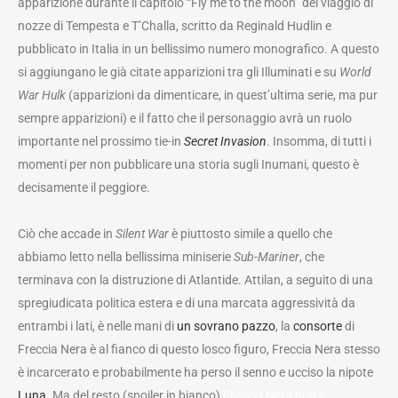
apparizione durante il capitolo “Fly me to the moon” del viaggio di
nozze di Tempesta e T’Challa, scritto da Reginald Hudlin e
pubblicato in Italia in un bellissimo numero monografico. A questo
si aggiungano le già citate apparizioni tra gli Illuminati e su
World
War Hulk
(apparizioni da dimenticare, in quest’ultima serie, ma pur
sempre apparizioni) e il fatto che il personaggio avrà un ruolo
importante nel prossimo tie-in
Secret Invasion
. Insomma, di tutti i
momenti per non pubblicare una storia sugli Inumani, questo è
decisamente il peggiore.
Ciò che accade in
Silent War
è piuttosto simile a quello che
abbiamo letto nella bellissima miniserie
Sub-Mariner
, che
terminava con la distruzione di Atlantide. Attilan, a seguito di una
spregiudicata politica estera e di una marcata aggressività da
entrambi i lati, è nelle mani di
un sovrano pazzo
, la
consorte
di
Freccia Nera è al fianco di questo losco figuro, Freccia Nera stesso
è incarcerato e probabilmente ha perso il senno e ucciso la nipote
Luna
. Ma del resto (spoiler in bianco)
Freccia Nera non è