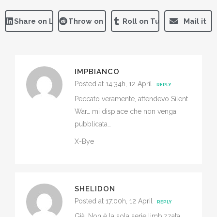
Share on LinkedIn
Throw on Reddit
Roll on Tumblr
Mail it
IMPBIANCO
Posted at 14:34h, 12 April
REPLY
Peccato veramente, attendevo Silent
War… mi dispiace che non venga
pubblicata…
X-Bye
SHELIDON
Posted at 17:00h, 12 April
REPLY
Già. Non è la sola serie limbizzata,