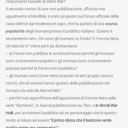
l’importante tassello di
Silent War
?
Il secondo motivo di una non pubblicazione, ufficioso ma
ugualmente attendibile, è stato proposto sul forum ufficiale della
casa editrice dal moderatore capo, che ha parlato di una
scarsa
popolarità
degli Inumani presso il pubblico italiano. Questo è
sicuramente vero. Chi sono gli Inumani, in fondo? E Freccia Nera,
chi diavolo è? Viene però da domandarsi:
– la Panini non pubblica le avventure lunari perché gli Inumani
sono scarsamente popolari o gli Inumani sono scarsamente
popolari perché la Panini non li pubblica?
– gli Inumani sono forse meno popolari di altri gruppi, nuovi e
vecchi, che di recente hanno goduto della pubblicazione nel
formato da edicola Marvel Mix?
– perché non approfittare dell’apparizione di Freccia Nera nella
serie “Illuminati”, in fase di pubblicazione su
Thor
, e
in
World War
Hulk
, per avvicinare il pubblico ad un personaggio che in questo
modo si riduce ad essere
“il primo idiota che il bestione verde
gonfia come una zampogna”
?