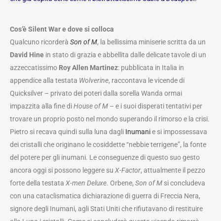
Cos’è Silent War e dove si colloca
Qualcuno ricorderà
Son of M
, la bellissima miniserie scritta da un
David Hine
in stato di grazia e abbellita dalle delicate tavole di un
azzeccatissimo
Roy Allen Martinez
: pubblicata in Italia in
appendice alla testata
Wolverine
, raccontava le vicende di
Quicksilver – privato dei poteri dalla sorella Wanda ormai
impazzita alla fine di
House of M
– e i suoi disperati tentativi per
trovare un proprio posto nel mondo superando il rimorso e la crisi.
Pietro si recava quindi sulla luna dagli
Inumani
e si impossessava
dei cristalli che originano le cosiddette “nebbie terrigene”, la fonte
del potere per gli inumani. Le conseguenze di questo suo gesto
ancora oggi si possono leggere su
X-Factor
, attualmente il pezzo
forte della testata
X-men Deluxe
. Orbene,
Son of M
si concludeva
con una cataclismatica dichiarazione di guerra di Freccia Nera,
signore degli Inumani, agli Stati Uniti che rifiutavano di restituire