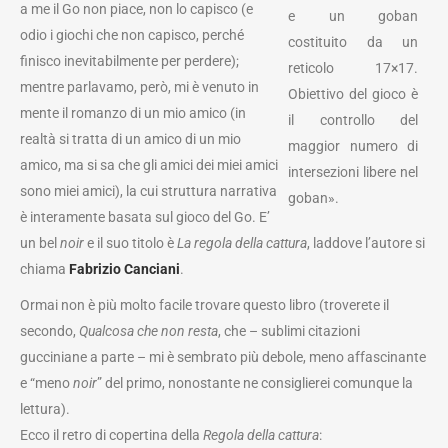
a me il Go non piace, non lo capisco (e
e un goban
odio i giochi che non capisco, perché
costituito da un
finisco inevitabilmente per perdere);
reticolo 17×17.
mentre parlavamo, però, mi è venuto in
Obiettivo del gioco è
mente il romanzo di un mio amico (in
il controllo del
realtà si tratta di un amico di un mio
maggior numero di
amico, ma si sa che gli amici dei miei amici
intersezioni libere nel
sono miei amici), la cui struttura narrativa
goban».
è interamente basata sul gioco del Go. E’
un bel
noir
e il suo titolo è
La regola della cattura
, laddove l’autore si
chiama
Fabrizio Canciani
.
Ormai non è più molto facile trovare questo libro (troverete il
secondo,
Qualcosa che non resta
, che – sublimi citazioni
gucciniane a parte – mi è sembrato più debole, meno affascinante
e “meno
noir
” del primo, nonostante ne consiglierei comunque la
lettura).
Ecco il retro di copertina della
Regola della cattura
: