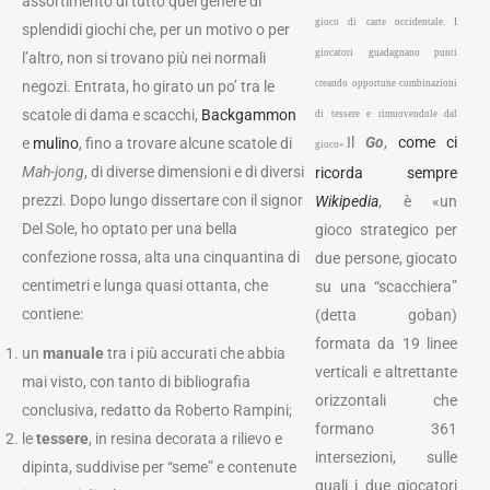
assortimento di tutto quel genere di
gioco di carte occidentale. I
splendidi giochi che, per un motivo o per
giocatori guadagnano punti
l’altro, non si trovano più nei normali
negozi. Entrata, ho girato un po’ tra le
creando opportune combinazioni
scatole di dama e scacchi,
Backgammon
di tessere e rimuovendole dal
Il
Go
,
come ci
e
mulino
, fino a trovare alcune scatole di
gioco».
Mah-jong
, di diverse dimensioni e di diversi
ricorda sempre
prezzi. Dopo lungo dissertare con il signor
Wikipedia
, è «un
Del Sole, ho optato per una bella
gioco strategico per
confezione rossa, alta una cinquantina di
due persone, giocato
centimetri e lunga quasi ottanta, che
su una “scacchiera”
contiene:
(detta goban)
formata da 19 linee
un
manuale
tra i più accurati che abbia
verticali e altrettante
mai visto, con tanto di bibliografia
orizzontali che
conclusiva, redatto da Roberto Rampini;
formano 361
le
tessere
, in resina decorata a rilievo e
intersezioni, sulle
dipinta, suddivise per “seme” e contenute
quali i due giocatori