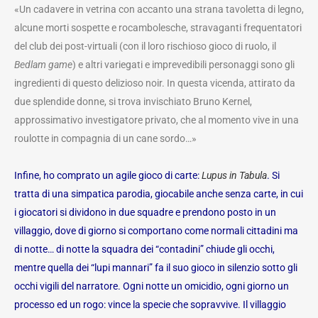
«Un cadavere in vetrina con accanto una strana tavoletta di legno,
alcune morti sospette e rocambolesche, stravaganti frequentatori
del club dei post-virtuali (con il loro rischioso gioco di ruolo, il
Bedlam game
) e altri variegati e imprevedibili personaggi sono gli
ingredienti di questo delizioso noir. In questa vicenda, attirato da
due splendide donne, si trova invischiato Bruno Kernel,
approssimativo investigatore privato, che al momento vive in una
roulotte in compagnia di un cane sordo…»
Infine, ho comprato un agile gioco di carte:
Lupus in Tabula
. Si
tratta di una simpatica parodia, giocabile anche senza carte, in cui
i giocatori si dividono in due squadre e prendono posto in un
villaggio, dove di giorno si comportano come normali cittadini ma
di notte… di notte la squadra dei “contadini” chiude gli occhi,
mentre quella dei “lupi mannari” fa il suo gioco in silenzio sotto gli
occhi vigili del narratore. Ogni notte un omicidio, ogni giorno un
processo ed un rogo: vince la specie che sopravvive. Il villaggio