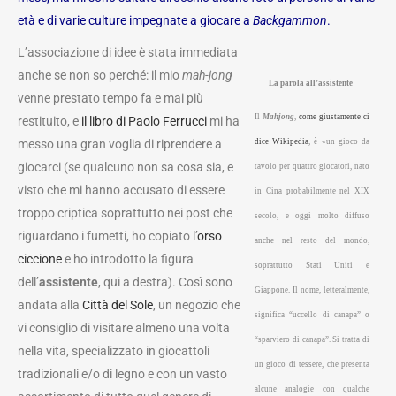
età e di varie culture impegnate a giocare a
Backgammon
.
L’associazione di idee è stata immediata
anche se non so perché: il mio
mah-jong
La parola all’assistente
venne prestato tempo fa e mai più
Il
Mahjong
,
come giustamente ci
restituito, e
il libro di Paolo Ferrucci
mi ha
messo una gran voglia di riprendere a
dice Wikipedia
, è «un gioco da
giocarci (se qualcuno non sa cosa sia, e
tavolo per quattro giocatori, nato
visto che mi hanno accusato di essere
in Cina probabilmente nel XIX
troppo criptica soprattutto nei post che
secolo, e oggi molto diffuso
riguardano i fumetti, ho copiato l’
orso
anche nel resto del mondo,
ciccione
e ho introdotto la figura
soprattutto Stati Uniti e
dell’
assistente
, qui a destra). Così sono
Giappone. Il nome, letteralmente,
andata alla
Città del Sole
, un negozio che
significa “uccello di canapa” o
vi consiglio di visitare almeno una volta
“sparviero di canapa”. Si tratta di
nella vita, specializzato in giocattoli
un gioco di tessere, che presenta
tradizionali e/o di legno e con un vasto
alcune analogie con qualche