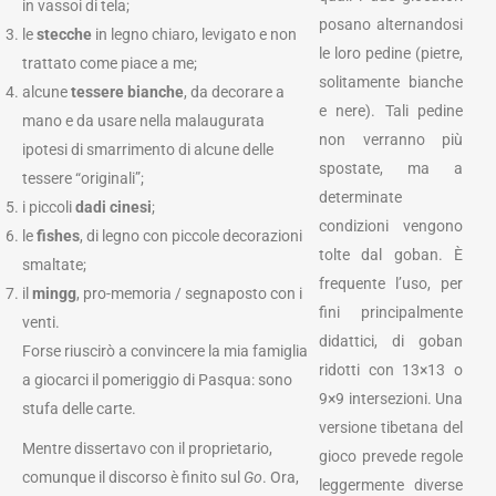
in vassoi di tela;
posano alternandosi
le
stecche
in legno chiaro, levigato e non
le loro pedine (pietre,
trattato come piace a me;
solitamente bianche
alcune
tessere bianche
, da decorare a
e nere). Tali pedine
mano e da usare nella malaugurata
non verranno più
ipotesi di smarrimento di alcune delle
spostate, ma a
tessere “originali”;
determinate
i piccoli
dadi cinesi
;
condizioni vengono
le
fishes
, di legno con piccole decorazioni
tolte dal goban. È
smaltate;
frequente l’uso, per
il
mingg
, pro-memoria / segnaposto con i
fini principalmente
venti.
didattici, di goban
Forse riuscirò a convincere la mia famiglia
ridotti con 13×13 o
a giocarci il pomeriggio di Pasqua: sono
9×9 intersezioni. Una
stufa delle carte.
versione tibetana del
Mentre dissertavo con il proprietario,
gioco prevede regole
comunque il discorso è finito sul
Go
. Ora,
leggermente diverse