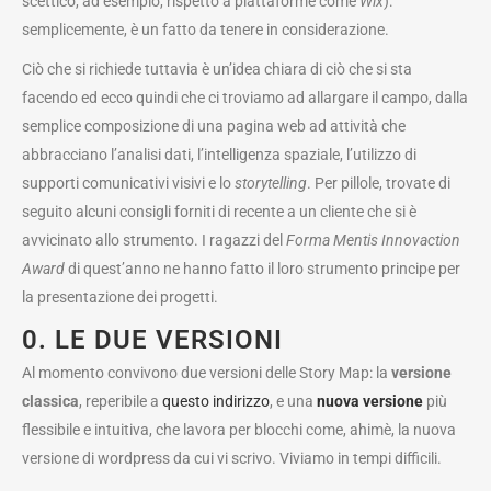
scettico, ad esempio, rispetto a piattaforme come
Wix
):
semplicemente, è un fatto da tenere in considerazione.
Ciò che si richiede tuttavia è un’idea chiara di ciò che si sta
facendo ed ecco quindi che ci troviamo ad allargare il campo, dalla
semplice composizione di una pagina web ad attività che
abbracciano l’analisi dati, l’intelligenza spaziale, l’utilizzo di
supporti comunicativi visivi e lo
storytelling
. Per pillole, trovate di
seguito alcuni consigli forniti di recente a un cliente che si è
avvicinato allo strumento. I ragazzi del
Forma Mentis Innovaction
Award
di quest’anno ne hanno fatto il loro strumento principe per
la presentazione dei progetti.
0. LE DUE VERSIONI
Al momento convivono due versioni delle Story Map: la
versione
classica
, reperibile a
questo indirizzo
, e una
nuova versione
più
flessibile e intuitiva, che lavora per blocchi come, ahimè, la nuova
versione di wordpress da cui vi scrivo. Viviamo in tempi difficili.