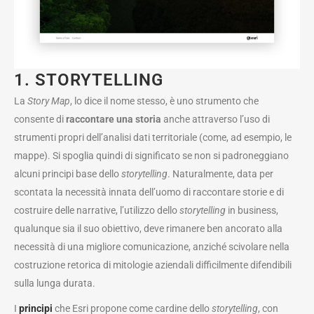
1. STORYTELLING
La
Story Map
, lo dice il nome stesso, è uno strumento che
consente di
raccontare una storia
anche attraverso l’uso di
strumenti propri dell’analisi dati territoriale (come, ad esempio, le
mappe). Si spoglia quindi di significato se non si padroneggiano
alcuni principi base dello
storytelling
. Naturalmente, data per
scontata la necessità innata dell’uomo di raccontare storie e di
costruire delle narrative, l’utilizzo dello
storytelling
in business,
qualunque sia il suo obiettivo, deve rimanere ben ancorato alla
necessità di una migliore comunicazione, anziché scivolare nella
costruzione retorica di mitologie aziendali difficilmente difendibili
sulla lunga durata.
I
principi
che Esri propone come cardine dello
storytelling
, con