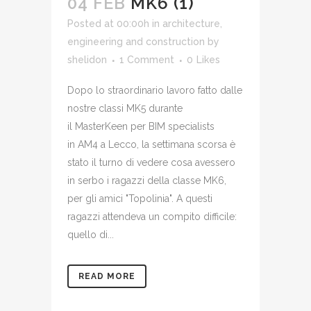
04 FEB
MK6 (1)
Posted at 00:00h
in
architecture,
engineering and construction
by
shelidon
1 Comment
0
Likes
Dopo lo straordinario lavoro fatto dalle
nostre classi MK5 durante
il MasterKeen per BIM specialists
in AM4 a Lecco, la settimana scorsa è
stato il turno di vedere cosa avessero
in serbo i ragazzi della classe MK6,
per gli amici "Topolinia". A questi
ragazzi attendeva un compito difficile:
quello di...
READ MORE