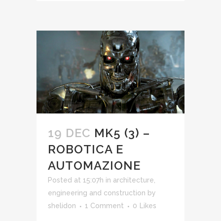
19 DEC
MK5 (3) –
ROBOTICA E
AUTOMAZIONE
Posted at 15:07h
in
architecture,
engineering and construction
by
shelidon
1 Comment
0
Likes