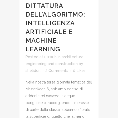
DITTATURA
DELL’ALGORITMO:
INTELLIGENZA
ARTIFICIALE E
MACHINE
LEARNING
Posted at 00:00h
in
architecture,
engineering and construction
by
shelidon
2 Comments
0
Likes
Nella nostra terza giornata tematica del
MasterKeen 6, abbiamo deciso di
addentrarci davvero in acque
perigliose e, raccogliendo l'interesse
di parte della classe, abbiamo sfiorato
la superficie di quello che, almeno