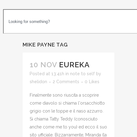
MIKE PAYNE TAG
10 NOV
EUREKA
Posted at 13:41h
in
note to self
by
shelidon
2 Comments
0
Likes
Finalmente sono riuscita a scoprire
come diavolo si chiama l'orsacchiotto
grigio con le toppe e il naso azzurro.
Si chiama Tatty Teddy (conosciuto
anche come me to you) ed ecco il suo
sito ufficiale. Bizzarramente, Miranda (la